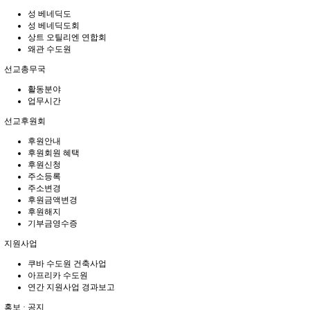
성 베네딕도
성 베네딕도회
상트 오틸리엔 연합회
왜관 수도원
선교총무국
활동분야
업무시간
선교후원회
후원안내
후원회원 혜택
후원신청
주소등록
주소변경
후원금액변경
후원해지
기부금영수증
지원사업
쿠바 수도원 건축사업
아프리카 수도원
연간 지원사업 경과보고
홍보 · 공지