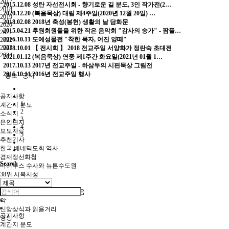
2017
2015.12.08
성탄 자선전시회 - 향기로운 길 분도, 3인 작가전(2…
2018
2020.12.20
(복음묵상) 대림 제4주일(2020년 12월 20일) …
2019
2018.02.08
2018년 축성(봉헌) 생활의 날 담화문
2020
2015.04.21
후원회원들을 위한 작은 음악회 "감사의 송가" - 팜플…
2021
2016.10.11
도예성물전 "착한 목자, 어진 양떼"
2022
2023
2018.10.01
【 전시회 】 2018 전교주일 서양화가 정란숙 초대전
2024
2021.01.12
(복음묵상) 연중 제1주간 화요일(2021년 01월 1…
2017.10.13
2017년 전교주일 - 하삼두의 시편묵상 그림전
2016.10.11
2016년 전교주일 행사
홍보 · 공지
공지사항
1
계간지 분도
2
소식지
3
은인편지
4
보도자료
5
추천기사
한국 베네딕도회 역사
겸재정선화첩
Search
마리누스 수사와 뉴튼수도원
38위 시복시성
수도원사도직
전례·상식으로 풀어보는 교회음
악
신앙상식과 읽을거리
공지사항
영상
계간지 분도