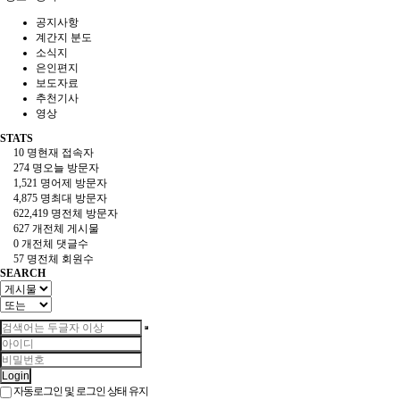
공지사항
계간지 분도
소식지
은인편지
보도자료
추천기사
영상
STATS
10 명
현재 접속자
274 명
오늘 방문자
1,521 명
어제 방문자
4,875 명
최대 방문자
622,419 명
전체 방문자
627 개
전체 게시물
0 개
전체 댓글수
57 명
전체 회원수
SEARCH
Login
자동로그인 및 로그인 상태 유지