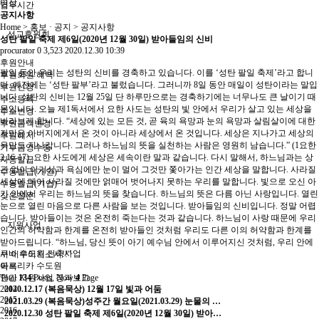
영상
업무시간
공지사항
Home > 홍보 · 공지 > 공지사항
선교후원회
성탄 팔일 축제 제6일(2020년 12월 30일) 받아들임의 신비
procurator
0
3,523
2020.12.30 10:39
후원안내
팔일 동안 우리는 성탄의 신비를 경축하고 있습니다. 이를 ‘성탄 팔일 축제’라고 합니
후원회원 혜택
다. 예전에는 ‘성탄 팔부’라고 불렀습니다. 그러니까 8일 동안 매일이 성탄이라는 말입
후원신청
니다. 성탄의 신비는 12월 25일 단 하루만으로는 경축하기에는 너무나도 큰 날이기 때
주소등록
문입니다. 오늘 제1독서에서 요한 사도는 성탄의 빛 안에서 우리가 살고 있는 세상을
주소변경
바라보게 합니다. “세상에 있는 모든 것, 곧 육의 욕망과 눈의 욕망과 살림살이에 대한
후원금액변경
자만은 아버지에게서 온 것이 아니라 세상에서 온 것입니다. 세상은 지나가고 세상의
후원해지
욕망도 지나갑니다. 그러나 하느님의 뜻을 실천하는 사람은 영원히 남습니다.” (1요한
기부금영수증
2,16-17). 요한 사도에게 세상은 세속이란 말과 같습니다. 다시 말해서, 하느님과는 상
자동발급
관 없이 이기심과 욕심에만 눈이 멀어 그것만 쫓아가는 인간 세상을 말합니다. 사라질
수동발급(개인)
세상에 매어 사라질 것에만 얽매어 벗어나지 못하는 우리를 말합니다. 빛으로 오신 아
수동발급(기업)
기 안에서 우리는 하느님의 뜻을 찾습니다. 하느님의 뜻은 다름 아닌 사랑입니다. 열린
잦은질문
눈으로 열린 마음으로 다른 사람을 보는 것입니다. 받아들임의 신비입니다. 정말 어렵
습니다. 받아들이는 것은 온전히 죽는다는 것과 같습니다. 하느님이 사랑 때문에 우리
지원사업
인간의 허약함과 한계를 온전히 받아들인 것처럼 우리도 다른 이의 허약함과 한계를
받아드립니다. “하느님, 당신 뜻이 아기 예수님 안에서 이루어지신 것처럼, 우리 안에
쿠바 수도원 건축사업
서 이루어지소서!!”
아프리카 수도원
목록
연간 지원사업 경과보고
Total
134
Posts, Now
4
Page
2014
2020.12.17
(복음묵상) 12월 17일 빛과 어둠
2015
2021.03.29
(복음묵상)성주간 월요일(2021.03.29) 눈물의 …
2016
2020.12.30
성탄 팔일 축제 제6일(2020년 12월 30일) 받아…