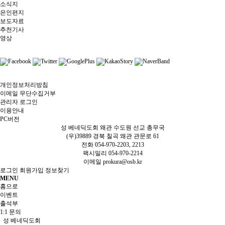
소식지
은인편지
보도자료
추천기사
영상
개인정보처리방침
이메일 무단수집거부
관리자 로그인
이용안내
PC버전
성 베네딕도회 왜관 수도원 선교 총무국
(우)39889 경북 칠곡 왜관 관문로 61
전화 054-970-2203, 2213
팩시밀리 054-970-2214
이메일
prokura@osb.kr
로그인
회원가입
정보찾기
MENU
홈으로
이벤트
출석부
1:1 문의
성 베네딕도회