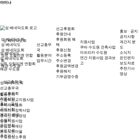
아미나
선교후원회
홍보 · 공지
후원안내
공지사항
성 베네딕도회
후원회원 혜
성 베네딕도회
지원사업
계간지 분
성 베네딕도
선교총무
택
쿠바 수도원 건축사업
도
성 베네딕도회
국
후원신청
아프리카 수도원
소식지
성 베네딕도
상트 오틸리엔 연합
활동분야
주소등록
연간 지원사업 경과보
은인편지
성 베네딕도회
회
업무시간
주소변경
고
보도자료
상트 오틸리엔 연합회
왜관 수도원
후원금액변경
추천기사
왜관 수도원
후원해지
영상
기부금영수증
선교총무국
성 베네딕도회
선교총무국
선교후원회
활동분야
지원사업
연합회선교지원사업
홍보 · 공지
쿠바재복음화
공지사항
아프리카장학사업
계간지 분도
중국신학생양성
소식지
성물지원사업
은인편지
순심교육재단
보도자료
분도노인마을
추천기사
수도원성소후원