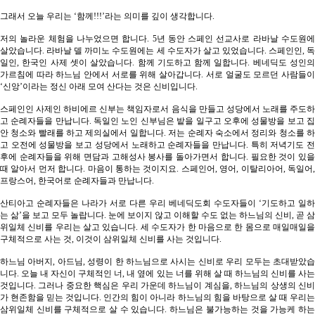
그래서 오늘 우리는 ‘함께!!!’라는 의미를 깊이 생각합니다.
저의 놀라운 체험을 나누었으면 합니다. 5년 동안 스페인 선교사로 라바날 수도원에
살았습니다. 라바날 델 까미노 수도원에는 세 수도자가 살고 있었습니다. 스페인인, 독
일인, 한국인 사제 셋이 살았습니다. 함께 기도하고 함께 일합니다. 베네딕도 성인의
가르침에 따라 하느님 안에서 서로를 위해 살아갑니다. 서로 얼굴도 모르던 사람들이
‘신앙’이라는 정신 아래 모여 산다는 것은 신비입니다.
스페인인 사제인 하비에르 신부는 책임자로서 음식을 만들고 성당에서 노래를 주도하
고 순례자들을 만납니다. 독일인 노인 신부님은 밭을 일구고 오후에 성물방을 보고 집
안 청소와 빨래를 하고 제의실에서 일합니다. 저는 순례자 숙소에서 정리와 청소를 하
고 오전에 성물방을 보고 성당에서 노래하고 순례자들을 만납니다. 특히 저녁기도 전
후에 순례자들을 위해 면담과 고해성사 봉사를 돌아가면서 합니다. 필요한 것이 있을
때 알아서 먼저 합니다. 마음이 통하는 것이지요. 스페인어, 영어, 이탈리아어, 독일어,
프랑스어, 한국어로 순례자들과 만납니다.
산티아고 순례자들은 나라가 서로 다른 우리 베네딕도회 수도자들이 ‘기도하고 일하
는 삶’을 보고 모두 놀랍니다. 눈에 보이지 않고 이해할 수도 없는 하느님의 신비, 곧 삼
위일체 신비를 우리는 살고 있습니다. 세 수도자가 한 마음으로 한 몸으로 매일매일을
구체적으로 사는 것, 이것이 삼위일체 신비를 사는 것입니다.
하느님 아버지, 아드님, 성령이 한 하느님으로 사시는 신비로 우리 모두는 초대받았습
니다. 오늘 내 자신이 구체적인 너, 내 옆에 있는 너를 위해 살 때 하느님의 신비를 사는
것입니다. 그러나 중요한 핵심은 우리 가운데 하느님이 계심을, 하느님의 상생의 신비
가 현존함을 믿는 것입니다. 인간의 힘이 아니라 하느님의 힘을 바탕으로 살 때 우리는
삼위일체 신비를 구체적으로 살 수 있습니다. 하느님은 불가능하는 것을 가능케 하는