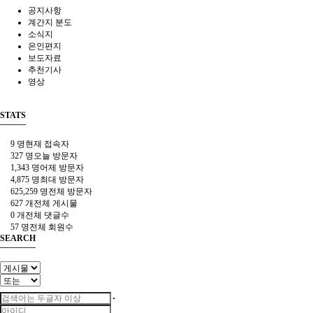
공지사항
계간지 분도
소식지
은인편지
보도자료
추천기사
영상
STATS
9 명
현재 접속자
327 명
오늘 방문자
1,343 명
어제 방문자
4,875 명
최대 방문자
625,259 명
전체 방문자
627 개
전체 게시물
0 개
전체 댓글수
57 명
전체 회원수
SEARCH