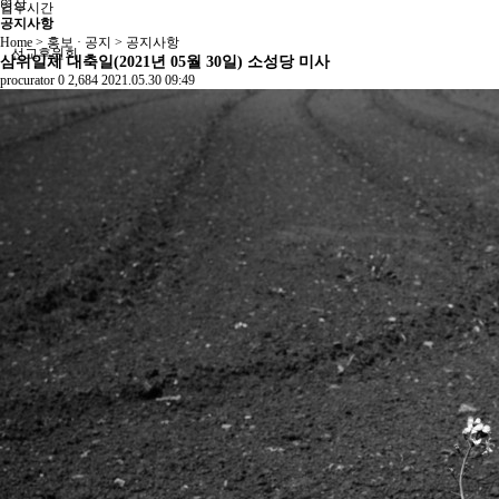
영상
업무시간
공지사항
Home > 홍보 · 공지 > 공지사항
선교후원회
삼위일체 대축일(2021년 05월 30일) 소성당 미사
procurator
0
2,684
2021.05.30 09:49
후원안내
후원회원 혜택
후원신청
주소등록
주소변경
후원금액변경
후원해지
기부금영수증
자동발급
수동발급(개인)
수동발급(기업)
잦은질문
지원사업
쿠바 수도원 건축사업
아프리카 수도원
연간 지원사업 경과보고
2014
2015
2016