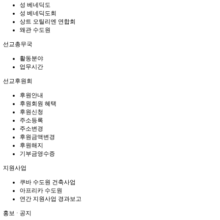
성 베네딕도
성 베네딕도회
상트 오틸리엔 연합회
왜관 수도원
선교총무국
활동분야
업무시간
선교후원회
후원안내
후원회원 혜택
후원신청
주소등록
주소변경
후원금액변경
후원해지
기부금영수증
지원사업
쿠바 수도원 건축사업
아프리카 수도원
연간 지원사업 경과보고
홍보 · 공지