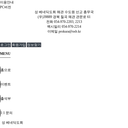
이용안내
PC버전
성 베네딕도회 왜관 수도원 선교 총무국
(우)39889 경북 칠곡 왜관 관문로 61
전화 054-970-2203, 2213
팩시밀리 054-970-2214
이메일
prokura@osb.kr
로그인
회원가입
정보찾기
MENU
홈으로
이벤트
출석부
1:1 문의
성 베네딕도회