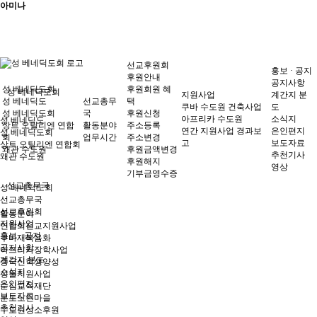
아미나
선교후원회
홍보 · 공지
후원안내
공지사항
성 베네딕도회
후원회원 혜
성 베네딕도회
지원사업
계간지 분
성 베네딕도
선교총무
택
쿠바 수도원 건축사업
도
성 베네딕도회
국
후원신청
아프리카 수도원
소식지
성 베네딕도
상트 오틸리엔 연합
활동분야
주소등록
연간 지원사업 경과보
은인편지
성 베네딕도회
회
업무시간
주소변경
고
보도자료
상트 오틸리엔 연합회
왜관 수도원
후원금액변경
추천기사
왜관 수도원
후원해지
영상
기부금영수증
선교총무국
성 베네딕도회
선교총무국
선교후원회
활동분야
지원사업
연합회선교지원사업
홍보 · 공지
쿠바재복음화
공지사항
아프리카장학사업
계간지 분도
중국신학생양성
소식지
성물지원사업
은인편지
순심교육재단
보도자료
분도노인마을
추천기사
수도원성소후원