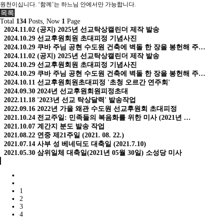
원천이십니다. ‘함께’는 하느님 안에서만 가능합니다.
목록
Total
134
Posts, Now
1
Page
2024.11.02
(공지) 2025년 선교탁상캘린더 제작 발송
2024.10.29
선교후원회원 초대피정 기념사진
2024.10.29
쿠바 주님 공현 수도원 건축에 벽돌 한 장을 봉헌해 주…
2024.11.02
(공지) 2025년 선교탁상캘린더 제작 발송
2024.10.29
선교후원회원 초대피정 기념사진
2024.10.29
쿠바 주님 공현 수도원 건축에 벽돌 한 장을 봉헌해 주…
2024.10.11
선교후원회원초대피정 '초청 오르간 연주회'
2024.09.30
2024년 선교후원회원피정초대
2022.11.18
'2023년 선교 탁상달력' 발송작업
2022.09.16
2022년 가을 왜관 수도원 선교후원회 초대피정
2021.10.24
전교주일: 민족들의 복음화를 위한 미사 (2021년 …
2021.10.07
계간지 분도 발송 작업
2021.08.22
연중 제21주일 (2021. 08. 22.)
2021.07.14
사부 성 베네딕도 대축일 (2021.7.10)
2021.05.30
삼위일체 대축일(2021년 05월 30일) 소성당 미사
1
2
3
4