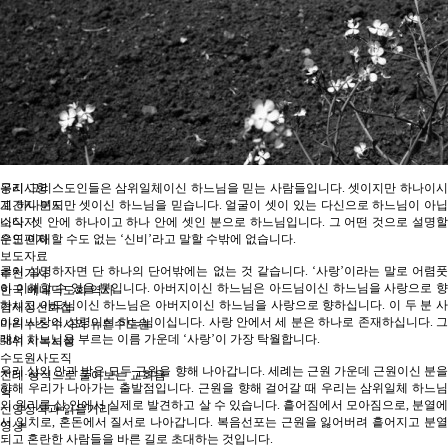
2017
2018
2019
2020
2021
2022
2023
2024
홍보 · 공지
공지사항
우리 그리스도인들은 삼위일체이신 하느님을 믿는 사람들입니다. 셋이지만 하나이시
계간지 분도
고 하나이지만 셋이신 하느님을 믿습니다. 얼굴이 셋이 있는 다신으로 하느님이 아닙
소식지
니다. 셋 안에 하나이고 하나 안에 셋인 분으로 하느님입니다. 그 어떤 것으로 설명할
은인편지
수도 이해할 수도 없는 ‘신비’라고 말할 수밖에 없습니다.
보도자료
굳이 설명하자면 단 하나의 단어밖에는 없는 것 같습니다. ‘사랑’이라는 말로 어렴풋
추천기사
이 이해할 수 있을 뿐입니다. 아버지이신 하느님은 아드님이신 하느님을 사랑으로 향
한국 베네딕도회 역사
하시고 아드님이신 하느님은 아버지이신 하느님을 사랑으로 향하십니다. 이 두 분 사
겸재정선화첩
이의 사랑이 성령이신 하느님이십니다. 사랑 안에서 세 분은 하나로 존재하십니다. 그
마리누스 수사와 뉴튼수도원
래서 하느님을 부르는 이름 가운데 ‘사랑’이 가장 탁월합니다.
38위 시복시성
수도원사도직
우리 삶의 안과 밖은 모두 근원을 향해 나아갑니다. 세례는 근원 가운데 근원이신 분을
전례·상식으로 풀어보는 교회음
향해 우리가 나아가는 출발점입니다. 근원을 향해 걸어갈 때 우리는 삼위일체 하느님
악
의 원리를 삶 안에서 실제로 발견하고 살 수 있습니다. 흩어짐에서 모아짐으로, 분열에
신앙상식과 읽을거리
서 일치로, 혼돈에서 질서로 나아갑니다. 복음선포는 근원을 잃어버려 흩어지고 분열
영상
되고 혼란한 사람들을 바른 길로 초대하는 것입니다.