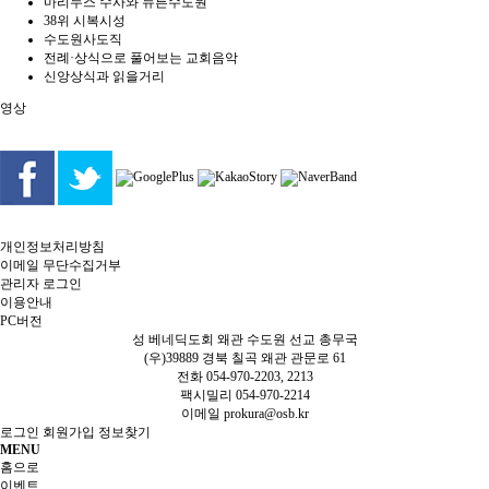
마리누스 수사와 뉴튼수도원
38위 시복시성
수도원사도직
전례·상식으로 풀어보는 교회음악
신앙상식과 읽을거리
영상
개인정보처리방침
이메일 무단수집거부
관리자 로그인
이용안내
PC버전
성 베네딕도회 왜관 수도원 선교 총무국
(우)39889 경북 칠곡 왜관 관문로 61
전화 054-970-2203, 2213
팩시밀리 054-970-2214
이메일
prokura@osb.kr
로그인
회원가입
정보찾기
MENU
홈으로
이벤트