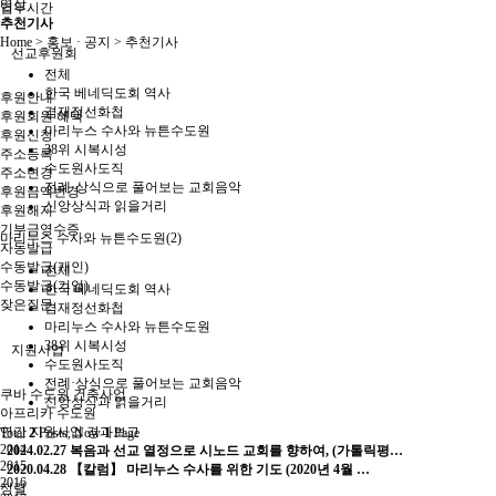
영상
업무시간
추천기사
Home > 홍보 · 공지 > 추천기사
선교후원회
전체
한국 베네딕도회 역사
후원안내
겸재정선화첩
후원회원 혜택
마리누스 수사와 뉴튼수도원
후원신청
38위 시복시성
주소등록
수도원사도직
주소변경
전례·상식으로 풀어보는 교회음악
후원금액변경
신앙상식과 읽을거리
후원해지
기부금영수증
마리누스 수사와 뉴튼수도원(2)
자동발급
수동발급(개인)
전체
수동발급(기업)
한국 베네딕도회 역사
잦은질문
겸재정선화첩
마리누스 수사와 뉴튼수도원
38위 시복시성
지원사업
수도원사도직
전례·상식으로 풀어보는 교회음악
쿠바 수도원 건축사업
신앙상식과 읽을거리
아프리카 수도원
연간 지원사업 경과보고
Total
2
Posts, Now
1
Page
2014
2024.02.27
복음과 선교 열정으로 시노드 교회를 향하여, (가톨릭평…
2015
2020.04.28
【칼럼】 마리누스 수사를 위한 기도 (2020년 4월 …
2016
정렬