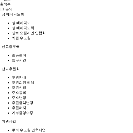
출석부
1:1 문의
성 베네딕도회
성 베네딕도
성 베네딕도회
상트 오틸리엔 연합회
왜관 수도원
선교총무국
활동분야
업무시간
선교후원회
후원안내
후원회원 혜택
후원신청
주소등록
주소변경
후원금액변경
후원해지
기부금영수증
지원사업
쿠바 수도원 건축사업