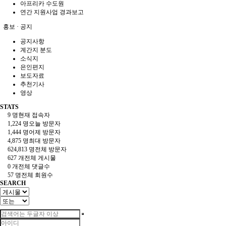
아프리카 수도원
연간 지원사업 경과보고
홍보 · 공지
공지사항
계간지 분도
소식지
은인편지
보도자료
추천기사
영상
STATS
9 명
현재 접속자
1,224 명
오늘 방문자
1,444 명
어제 방문자
4,875 명
최대 방문자
624,813 명
전체 방문자
627 개
전체 게시물
0 개
전체 댓글수
57 명
전체 회원수
SEARCH