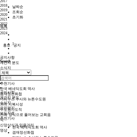
2017
2018
날짜순
2019
조회순
2020
초기화
2021
2022
목록
2023
2024
1
홍보 · 공지
공지사항
Search
계간지 분도
소식지
은인편지
보도자료
추천기사
한국 베네딕도회 역사
공지사항
겸재정선화첩
계간지 분도
마리누스 수사와 뉴튼수도원
소식지
38위 시복시성
은인편지
수도원사도직
보도자료
전례·상식으로 풀어보는 교회음
추천기사
악
신앙상식과 읽을거리
한국 베네딕도회 역사
영상
겸재정선화첩