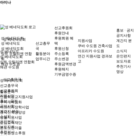
아미나
선교후원회
홍보 · 공지
후원안내
공지사항
성 베네딕도회
후원회원 혜
성 베네딕도회
지원사업
계간지 분
성 베네딕도
선교총무
택
쿠바 수도원 건축사업
도
성 베네딕도회
국
후원신청
아프리카 수도원
소식지
성 베네딕도
상트 오틸리엔 연합
활동분야
주소등록
연간 지원사업 경과보
은인편지
성 베네딕도회
회
업무시간
주소변경
고
보도자료
상트 오틸리엔 연합회
왜관 수도원
후원금액변경
추천기사
왜관 수도원
후원해지
영상
기부금영수증
선교총무국
성 베네딕도회
선교총무국
선교후원회
활동분야
지원사업
연합회선교지원사업
홍보 · 공지
쿠바재복음화
공지사항
아프리카장학사업
계간지 분도
중국신학생양성
소식지
성물지원사업
은인편지
순심교육재단
보도자료
분도노인마을
추천기사
수도원성소후원