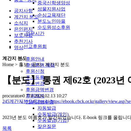
중국신학생양성
성물지원사업
공지사항
순심교육재단
계간지 분도
분도노인마을
소식지
수도원성소후원
은인편지
업무시간
보도자료
추천기사
선교후원회
영상
계간지 분도
후원안내
Home > 홍보 · 공지> 계간지 분도
후원회원 혜택
후원신청
주소등록
【분도】 통권 제62호 (2023년 
주소변경
후원금액변경
procurator
0
774
2024.02.13 10:27
후원해지
245
계간지분도(E-book)
https://ebook.cbck.or.kr/gallery/view.asp?
기부금영수증
자동발급
수동발급(개인)
2023
년 분도 여름호가 발간되었습니다
. E-book
링크를 올립니
수동발급(기업)
잦은질문
목록