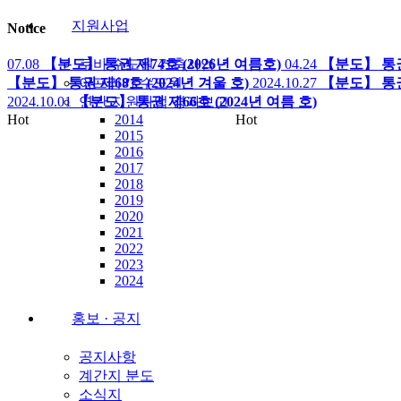
지원사업
Notice
쿠바 수도원 건축사업
07.08
【분도】 통권 제74호 (2026년 여름호)
04.24
【분도】 통권 
아프리카 수도원
【분도】 통권 제68호 (2024년 겨울 호)
2024.10.27
【분도】 통권 
연간 지원사업 경과보고
2024.10.01
【분도】 통권 제66호 (2024년 여름 호)
2014
Hot
Hot
2015
2016
2017
2018
2019
2020
2021
2022
2023
2024
홍보 · 공지
공지사항
계간지 분도
소식지