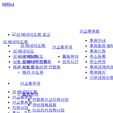
아미나
선교후원회
후원안내
성 베네딕도회
성 베네딕도회
후원회원 혜
선교총무국
성 베네딕도
후원신청
성 베네딕도회
성 베네딕도
활동분야
주소등록
상트 오틸리엔 연합회
성 베네딕도회
업무시간
주소변경
왜관 수도원
상트 오틸리엔 연합회
후원금액변
왜관 수도원
후원해지
기부금영수
선교총무국
성 베네딕도회
활동분야
선교총무국
연합회선교지원사업
선교후원회
쿠바재복음화
지원사업
아프리카장학사업
홍보 · 공지