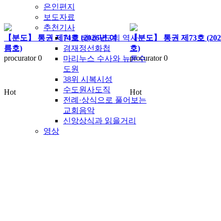
은인편지
보도자료
추천기사
【분도】 통권 제74호 (2026년 여
【분도】 통권 제73호 (20
한국 베네딕도회 역사
름호)
호)
겸재정선화첩
procurator
0
procurator
0
마리누스 수사와 뉴튼수
도원
38위 시복시성
수도원사도직
Hot
Hot
전례·상식으로 풀어보는
교회음악
신앙상식과 읽을거리
영상