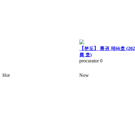
【분도】 통권 제66호 (20
름 호)
procurator
0
Hot
Now