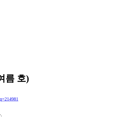
여름 호)
seq=214981
다
.