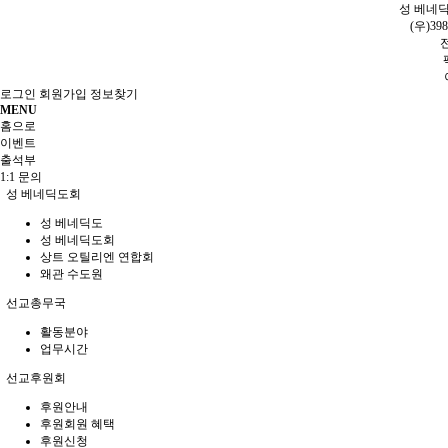
성 베네딕
(우)3
전
로그인
회원가입
정보찾기
MENU
홈으로
이벤트
출석부
1:1 문의
성 베네딕도회
성 베네딕도
성 베네딕도회
상트 오틸리엔 연합회
왜관 수도원
선교총무국
활동분야
업무시간
선교후원회
후원안내
후원회원 혜택
후원신청