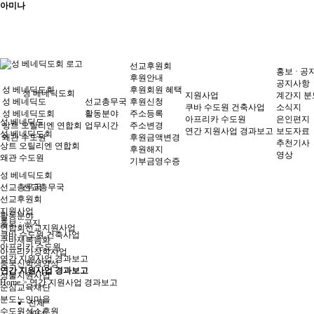
아미나
선교후원회
홍보 · 공
후원안내
공지사항
성 베네딕도회
후원회원 혜택
성 베네딕도회
지원사업
계간지 분
성 베네딕도
선교총무국
후원신청
쿠바 수도원 건축사업
소식지
성 베네딕도회
활동분야
주소등록
아프리카 수도원
은인편지
성 베네딕도
상트 오틸리엔 연합회
업무시간
주소변경
연간 지원사업 경과보고
보도자료
성 베네딕도회
왜관 수도원
후원금액변경
추천기사
상트 오틸리엔 연합회
후원해지
영상
왜관 수도원
기부금영수증
성 베네딕도회
선교총무국
선교총무국
선교후원회
지원사업
활동분야
홍보 · 공지
연합회선교지원사업
쿠바 수도원 건축사업
쿠바재복음화
아프리카 수도원
아프리카장학사업
연간 지원사업 경과보고
중국신학생양성
연간 지원사업 경과보고
성물지원사업
Home > 연간 지원사업 경과보고
순심교육재단
분도노인마을
전체
수도원성소후원