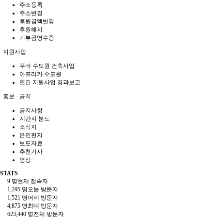
주소등록
주소변경
후원금액변경
후원해지
기부금영수증
지원사업
쿠바 수도원 건축사업
아프리카 수도원
연간 지원사업 경과보고
홍보 · 공지
공지사항
계간지 분도
소식지
은인편지
보도자료
추천기사
영상
STATS
9 명
현재 접속자
1,295 명
오늘 방문자
1,521 명
어제 방문자
4,875 명
최대 방문자
623,440 명
전체 방문자