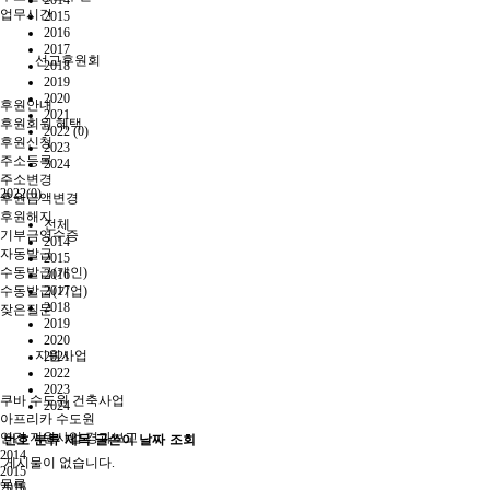
2014
업무시간
2015
2016
2017
선교후원회
2018
2019
2020
후원안내
2021
후원회원 혜택
2022 (0)
후원신청
2023
주소등록
2024
주소변경
2022(0)
후원금액변경
후원해지
전체
기부금영수증
2014
자동발급
2015
수동발급(개인)
2016
수동발급(기업)
2017
2018
잦은질문
2019
2020
지원사업
2021
2022
2023
쿠바 수도원 건축사업
2024
아프리카 수도원
연간 지원사업 경과보고
번호
분류
제목
글쓴이
날짜
조회
2014
게시물이 없습니다.
2015
목록
2016