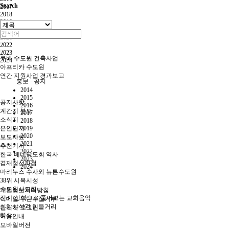
Search
2017
2018
2019
2020
2021
2022
2023
쿠바 수도원 건축사업
2024
아프리카 수도원
연간 지원사업 경과보고
홍보 · 공지
2014
2015
공지사항
2016
계간지 분도
2017
소식지
2018
은인편지
2019
2020
보도자료
2021
추천기사
2022
한국 베네딕도회 역사
2023
겸재정선화첩
2024
마리누스 수사와 뉴튼수도원
38위 시복시성
수도원사도직
개인정보처리방침
전례·상식으로 풀어보는 교회음악
이메일 무단수집거부
신앙상식과 읽을거리
관리자 로그인
영상
이용안내
모바일버전