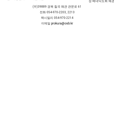
성 베네딕도회 왜관
(우)39889 경북 칠곡 왜관 관문로 61
전화 054-970-2203, 2213
팩시밀리 054-970-2214
이메일
prokura@osb.kr