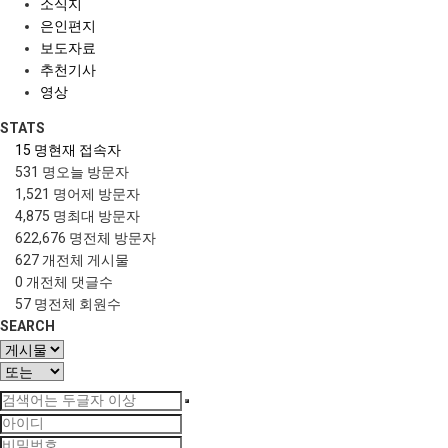
소식지
은인편지
보도자료
추천기사
영상
STATS
15 명
현재 접속자
531 명
오늘 방문자
1,521 명
어제 방문자
4,875 명
최대 방문자
622,676 명
전체 방문자
627 개
전체 게시물
0 개
전체 댓글수
57 명
전체 회원수
SEARCH