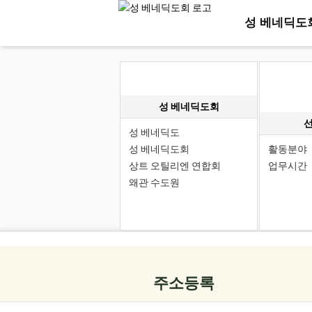
성 베네딕도
성 베네딕도회
성 베네딕도
성 베네딕도회
활동분야
상트 오틸리엔 연합회
업무시간
왜관 수도원
주소등록