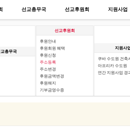
회
선교총무국
선교후원회
지원사업
선교후원회
후원안내
지원사
후원회원 혜택
선교총무국
후원신청
쿠바 수도원 건축
주소등록
아프리카 수도원
주소변경
연간 지원사업 경
후원금액변경
후원해지
기부금영수증