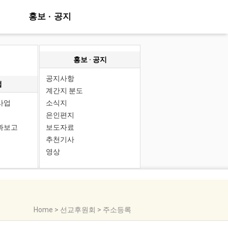
홍보 · 공지
홍보 · 공지
공지사항
업
계간지 분도
사업
소식지
은인편지
과보고
보도자료
추천기사
영상
Home > 선교후원회 > 주소등록