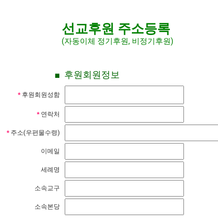
선교후원 주소등록
(자동이체 정기후원, 비정기후원)
■
후원회원정보
*
후원회원성함
*
연락처
*
주소(우편물수령)
이메일
세례명
소속교구
소속본당