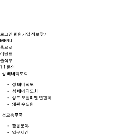
로그인
회원가입
정보찾기
MENU
홈으로
이벤트
출석부
1:1 문의
성 베네딕도회
성 베네딕도
성 베네딕도회
상트 오틸리엔 연합회
왜관 수도원
선교총무국
활동분야
업무시간