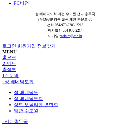
PC버전
성 베네딕도회 왜관 수도원 선교 총무국
(우)39889 경북 칠곡 왜관 관문로 61
전화 054-970-2203, 2213
팩시밀리 054-970-2214
이메일
prokura@osb.kr
로그인
회원가입
정보찾기
MENU
홈으로
이벤트
출석부
1:1 문의
성 베네딕도회
성 베네딕도
성 베네딕도회
상트 오틸리엔 연합회
왜관 수도원
선교총무국