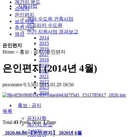
계간지 분도
지원사업
소식지
은인편지
쿠바 수도원 건축사업
보도자료
아프리카 수도원
추천기사
연간 지원사업 경과보고
영상
2014
2015
은인편지
2016
Home > 홍보 · 공지>은인편지
2017
2018
2019
은인편지 (2014년 4월)
2020
2021
2022
procurator
0
3,501
2015.01.20 18:56
2023
2024
홍보 · 공지
목록
공지사항
Total
43
Posts, Now
1
Page
계간지 분도
소식지
2020.06.08
【은인편지】 2020년 6월