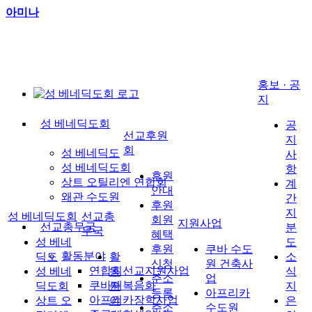
아미나
홍보 · 공
지
성 베네딕도회
공
선교후원
지
회
성 베네딕도
사
성 베네딕도회
항
후원
상트 오틸리엔 연합회
계
안내
왜관 수도원
간
후원
지
성 베네딕도회
선교총
회원
지원사업
선교총무국
분
무국
혜택
성 베네
도
후원
쿠바 수도
활동분야
딕도
활
소
신청
원 건축사
연합회선교지원사업
성 베네
동
식
주소
업
쿠바재복음화
딕도회
분
지
등록
아프리카
아프리카장학사업
상트 오
야
은
주소
수도원