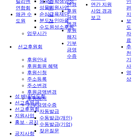
중국신학생양성
틸리엔
업
인
변경
연간 지원
성물지원사업
연합회
무
편
후원
사업 경과
순심교육재단
왜관 수
시
지
금액
보고
분도노인마을
도원
간
보
변경
수도원성소후원
도
후원
업무시간
자
해지
료
기부
선교후원회
추
금영
천
수증
후원안내
기
후원회원 혜택
사
후원신청
영
주소등록
상
주소변경
후원금액변경
성 베네딕도회
후원해지
선교총무국
기부금영수증
선교후원회
자동발급
지원사업
수동발급(개인)
홍보 · 공지
수동발급(기업)
잦은질문
공지사항