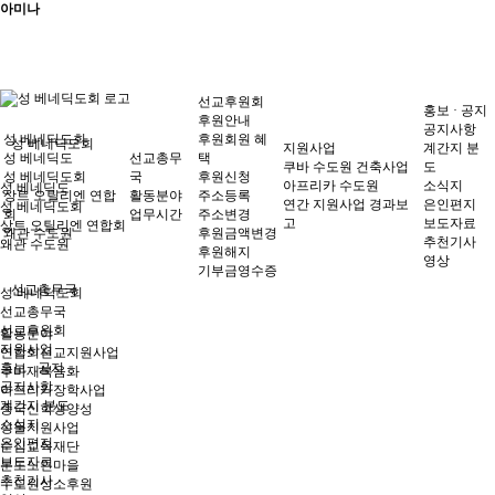
아미나
선교후원회
홍보 · 공지
후원안내
공지사항
성 베네딕도회
후원회원 혜
성 베네딕도회
지원사업
계간지 분
성 베네딕도
선교총무
택
쿠바 수도원 건축사업
도
성 베네딕도회
국
후원신청
아프리카 수도원
소식지
성 베네딕도
상트 오틸리엔 연합
활동분야
주소등록
연간 지원사업 경과보
은인편지
성 베네딕도회
회
업무시간
주소변경
고
보도자료
상트 오틸리엔 연합회
왜관 수도원
후원금액변경
추천기사
왜관 수도원
후원해지
영상
기부금영수증
선교총무국
성 베네딕도회
선교총무국
선교후원회
활동분야
지원사업
연합회선교지원사업
홍보 · 공지
쿠바재복음화
공지사항
아프리카장학사업
계간지 분도
중국신학생양성
소식지
성물지원사업
은인편지
순심교육재단
보도자료
분도노인마을
추천기사
수도원성소후원