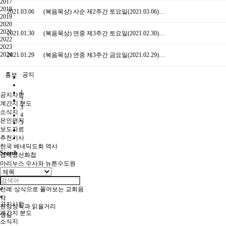
2017
2018
2021.03.06
(복음묵상) 사순 제2주간 토요일(2021.03.06)…
2019
2020
2021
2021.01.30
(복음묵상) 연중 제3주간 토요일(2021.02.30)…
2022
2023
2024
2021.01.29
(복음묵상) 연중 제3주간 금요일(2021.02.29)…
홍보 · 공지
1
공지사항
2
계간지 분도
3
소식지
4
은인편지
5
보도자료
추천기사
한국 베네딕도회 역사
Search
겸재정선화첩
마리누스 수사와 뉴튼수도원
38위 시복시성
수도원사도직
전례·상식으로 풀어보는 교회음
악
공지사항
신앙상식과 읽을거리
계간지 분도
영상
소식지