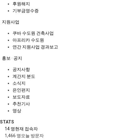
후원해지
기부금영수증
지원사업
쿠바 수도원 건축사업
아프리카 수도원
연간 지원사업 경과보고
홍보 · 공지
공지사항
계간지 분도
소식지
은인편지
보도자료
추천기사
영상
STATS
14 명
현재 접속자
1,466 명
오늘 방문자