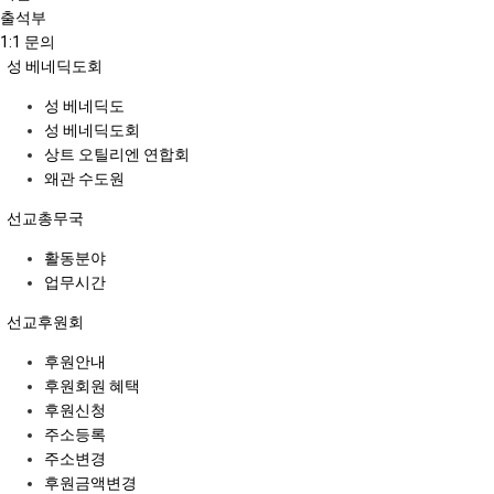
출석부
1:1 문의
성 베네딕도회
성 베네딕도
성 베네딕도회
상트 오틸리엔 연합회
왜관 수도원
선교총무국
활동분야
업무시간
선교후원회
후원안내
후원회원 혜택
후원신청
주소등록
주소변경
후원금액변경