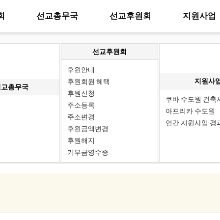
회
선교총무국
선교후원회
지원사업
선교후원회
후원안내
지원사
후원회원 혜택
선교총무국
후원신청
쿠바 수도원 건축
주소등록
아프리카 수도원
주소변경
연간 지원사업 경
후원금액변경
후원해지
기부금영수증