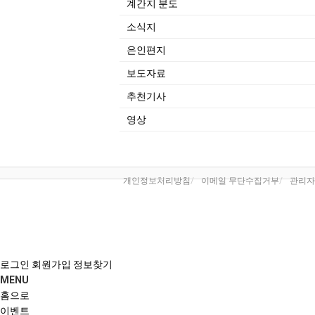
계간지 분도
소식지
은인편지
보도자료
추천기사
영상
개인정보처리방침
이메일 무단수집거부
관리자
로그인
회원가입
정보찾기
MENU
홈으로
이벤트