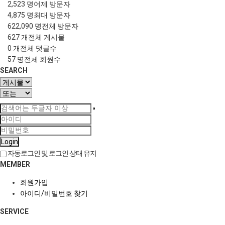
2,523 명
어제 방문자
4,875 명
최대 방문자
622,090 명
전체 방문자
627 개
전체 게시물
0 개
전체 댓글수
57 명
전체 회원수
SEARCH
Login
자동로그인 및 로그인 상태 유지
MEMBER
회원가입
아이디/비밀번호 찾기
SERVICE