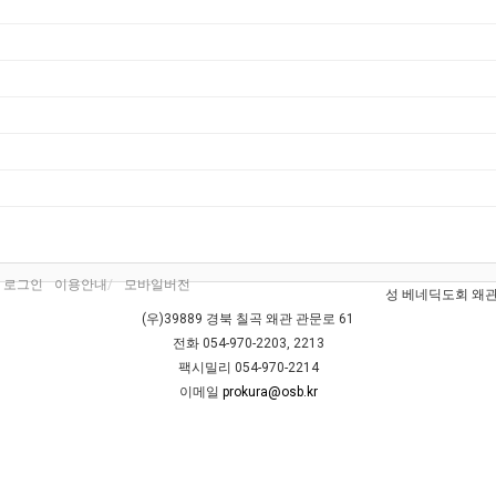
 로그인
이용안내
모바일버전
성 베네딕도회 왜관
(우)39889 경북 칠곡 왜관 관문로 61
전화 054-970-2203, 2213
팩시밀리 054-970-2214
이메일
prokura@osb.kr