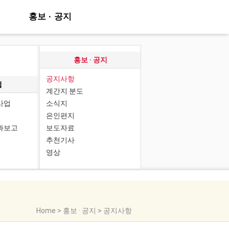
홍보 · 공지
홍보 · 공지
공지사항
업
계간지 분도
사업
소식지
은인편지
과보고
보도자료
추천기사
영상
Home > 홍보 · 공지 > 공지사항