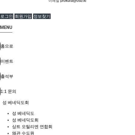
이메일
prokura@osb.kr
로그인
회원가입
정보찾기
MENU
홈으로
이벤트
출석부
1:1 문의
성 베네딕도회
성 베네딕도
성 베네딕도회
상트 오틸리엔 연합회
왜관 수도원