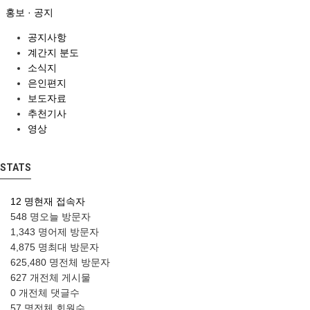
홍보 · 공지
공지사항
계간지 분도
소식지
은인편지
보도자료
추천기사
영상
STATS
12 명
현재 접속자
548 명
오늘 방문자
1,343 명
어제 방문자
4,875 명
최대 방문자
625,480 명
전체 방문자
627 개
전체 게시물
0 개
전체 댓글수
57 명
전체 회원수