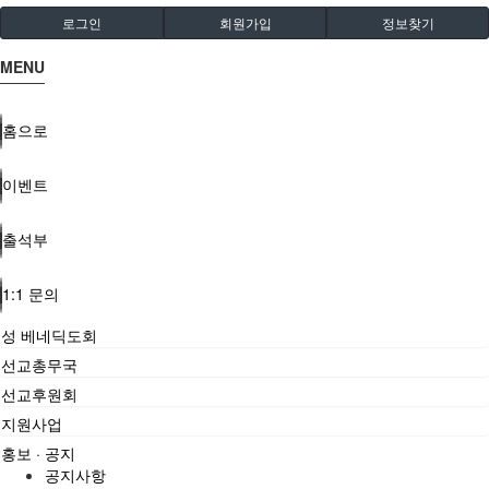
로그인
회원가입
정보찾기
MENU
홈으로
이벤트
출석부
1:1 문의
성 베네딕도회
선교총무국
선교후원회
지원사업
홍보 · 공지
공지사항