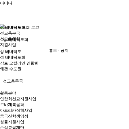
아미나
성 베네딕도회
선교총무국
선교후원회
성 베네딕도회
지원사업
홍보 · 공지
성 베네딕도
성 베네딕도회
상트 오틸리엔 연합회
왜관 수도원
선교총무국
활동분야
연합회선교지원사업
쿠바재복음화
아프리카장학사업
중국신학생양성
성물지원사업
순심교육재단