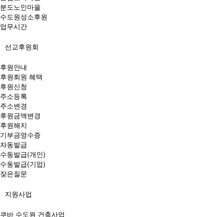
분도노인마을
수도원성소후원
업무시간
선교후원회
후원안내
후원회원 혜택
후원신청
주소등록
주소변경
후원금액변경
후원해지
기부금영수증
자동발급
수동발급(개인)
수동발급(기업)
잦은질문
지원사업
쿠바 수도원 건축사업