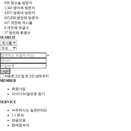
926 명
오늘 방문자
1,343 명
어제 방문자
4,875 명
최대 방문자
625,858 명
전체 방문자
627 개
전체 게시물
0 개
전체 댓글수
57 명
전체 회원수
SEARCH
Login
자동로그인 및 로그인 상태 유지
MEMBER
회원가입
아이디/비밀번호 찾기
SERVICE
자주하시는 질문(FAQ)
1:1 문의
새글모음
현재접속자