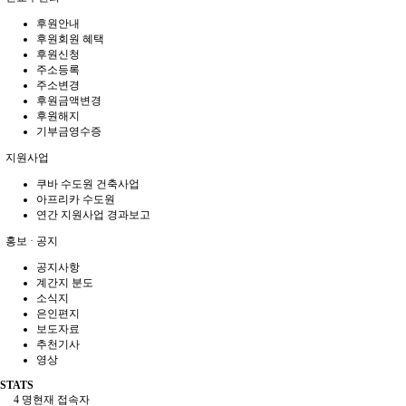
후원안내
후원회원 혜택
후원신청
주소등록
주소변경
후원금액변경
후원해지
기부금영수증
지원사업
쿠바 수도원 건축사업
아프리카 수도원
연간 지원사업 경과보고
홍보 · 공지
공지사항
계간지 분도
소식지
은인편지
보도자료
추천기사
영상
STATS
4 명
현재 접속자