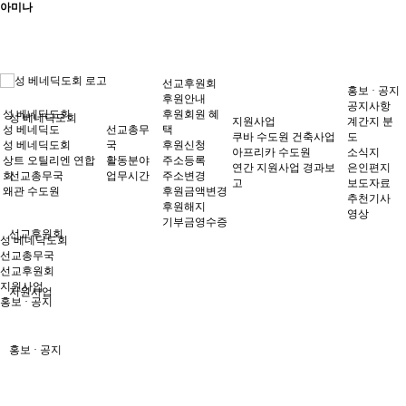
아미나
선교후원회
홍보 · 공지
후원안내
공지사항
성 베네딕도회
후원회원 혜
성 베네딕도회
지원사업
계간지 분
성 베네딕도
선교총무
택
쿠바 수도원 건축사업
도
성 베네딕도회
국
후원신청
아프리카 수도원
소식지
상트 오틸리엔 연합
활동분야
주소등록
연간 지원사업 경과보
은인편지
회
선교총무국
업무시간
주소변경
고
보도자료
왜관 수도원
후원금액변경
추천기사
후원해지
영상
기부금영수증
선교후원회
성 베네딕도회
선교총무국
선교후원회
지원사업
지원사업
홍보 · 공지
홍보 · 공지