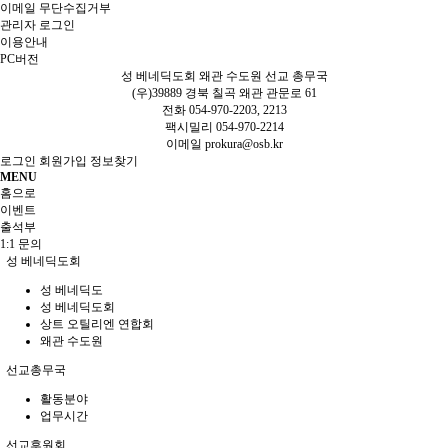
이메일 무단수집거부
관리자 로그인
이용안내
PC버전
성 베네딕도회 왜관 수도원 선교 총무국
(우)39889 경북 칠곡 왜관 관문로 61
전화 054-970-2203, 2213
팩시밀리 054-970-2214
이메일
prokura@osb.kr
로그인
회원가입
정보찾기
MENU
홈으로
이벤트
출석부
1:1 문의
성 베네딕도회
성 베네딕도
성 베네딕도회
상트 오틸리엔 연합회
왜관 수도원
선교총무국
활동분야
업무시간
선교후원회