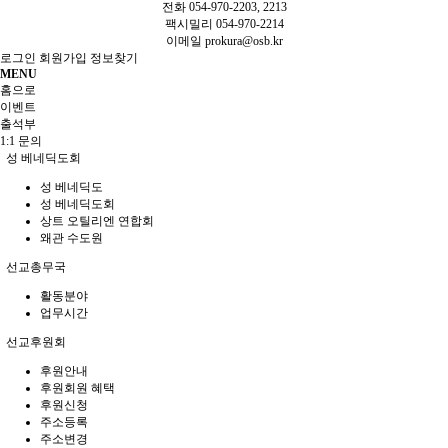
전화 054-970-2203, 2213
팩시밀리 054-970-2214
이메일
prokura@osb.kr
로그인
회원가입
정보찾기
MENU
홈으로
이벤트
출석부
1:1 문의
성 베네딕도회
성 베네딕도
성 베네딕도회
상트 오틸리엔 연합회
왜관 수도원
선교총무국
활동분야
업무시간
선교후원회
후원안내
후원회원 혜택
후원신청
주소등록
주소변경