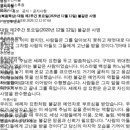
분도노인마을
영상
수도원성소후원
공지사항
업무시간
Home > 홍보 · 공지 > 공지사항
(복음묵상) 대림 제2주간 토요일(2020년 12월 12일) 불같은 사명
procurator
0
3,830
2020.12.12 07:04
선교후원회
대림
제
2
주간
토요일
(2020
년
12
월
12
일
)
불같은
사명
후원안내
후원회원 혜택
“
엘리야는
이미
왔지만
,
사람들은
그를
알아보지
못하고
제멋대로
다
후원신청
루었다
.
그처럼
사람의
아들도
그들에게
고난을
받을
것이다
.”(
마태
1
주소등록
7,12).
주소변경
후원금액변경
복음에서
주님은
세례자
요한을
두고
말씀하십니다
.
구약의
위대
후원해지
예언자
엘리야는
불같은
사람이었습니다
.
이스라엘
백성을
하느님께
기부금영수증
되돌려
놓기
위해
온갖
고초를
겪으면서도
거기에
굴하지
않고
용
자동발급
히
하느님의
뜻을
선포했습니다
.
이런
불같은
예언자의
역할을
세례
수동발급(개인)
자
요한이
그대로
이어받아
수행했습니다
.
사람들은
그의
말을
따르
수동발급(기업)
잦은질문
다가
거부하고
끝내
그를
죽입니다
.
세례자
성
요한은
순교로
자신
사명을
완수했습니다
.
지원사업
우리도
세례자
요한처럼
불같은
예언자로
부르심을
받았습니다
.
리가
살아가고
있는
이
세상에
주님의
길을
준비하는
역할입니다
.
쿠바 수도원 건축사업
바름을
선포할
때
우리도
세상
사람들에게
미움
,
오해
,
놀림
,
박해
아프리카 수도원
받습니다
.
여기에는
불같은
믿음과
신뢰가
필요합니다
. “
사람의
아
연간 지원사업 경과보고
2014
도
그들에게
고난을
받을
것이다
”
고
당신의
마지막
모습을
기꺼이