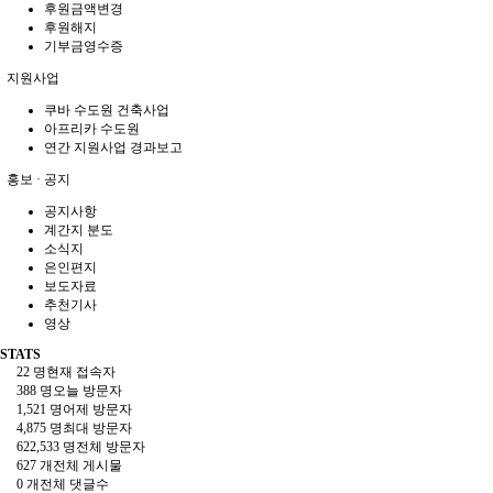
후원금액변경
후원해지
기부금영수증
지원사업
쿠바 수도원 건축사업
아프리카 수도원
연간 지원사업 경과보고
홍보 · 공지
공지사항
계간지 분도
소식지
은인편지
보도자료
추천기사
영상
STATS
22 명
현재 접속자
388 명
오늘 방문자
1,521 명
어제 방문자
4,875 명
최대 방문자
622,533 명
전체 방문자
627 개
전체 게시물
0 개
전체 댓글수