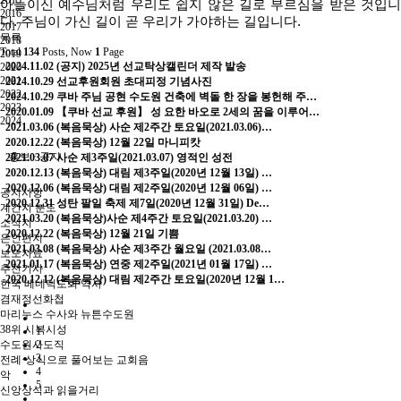
2015
아들이신
예수님처럼
우리도
쉽지
않은
길로
부르심을
받은
것입니
2016
다
.
주님이
가신
길이
곧
우리가
가야하는
길입니다
.
2017
목록
2018
Total
134
Posts, Now
1
Page
2019
2024.11.02
(공지) 2025년 선교탁상캘린더 제작 발송
2020
2021
2024.10.29
선교후원회원 초대피정 기념사진
2022
2024.10.29
쿠바 주님 공현 수도원 건축에 벽돌 한 장을 봉헌해 주…
2023
2020.01.09
【쿠바 선교 후원】 성 요한 바오로 2세의 꿈을 이루어…
2024
2021.03.06
(복음묵상) 사순 제2주간 토요일(2021.03.06)…
2020.12.22
(복음묵상) 12월 22일 마니피캇
홍보 · 공지
2021.03.07
사순 제3주일(2021.03.07) 영적인 성전
2020.12.13
(복음묵상) 대림 제3주일(2020년 12월 13일) …
2020.12.06
(복음묵상) 대림 제2주일(2020년 12월 06일) …
공지사항
2020.12.31
성탄 팔일 축제 제7일(2020년 12월 31일) De…
계간지 분도
2021.03.20
(복음묵상)사순 제4주간 토요일(2021.03.20) …
소식지
2020.12.22
(복음묵상) 12월 21일 기쁨
은인편지
2021.03.08
(복음묵상) 사순 제3주간 월요일 (2021.03.08…
보도자료
2021.01.17
(복음묵상) 연중 제2주일(2021년 01월 17일) …
추천기사
2020.12.12
(복음묵상) 대림 제2주간 토요일(2020년 12월 1…
한국 베네딕도회 역사
겸재정선화첩
마리누스 수사와 뉴튼수도원
38위 시복시성
1
수도원사도직
2
3
전례·상식으로 풀어보는 교회음
4
악
5
신앙상식과 읽을거리