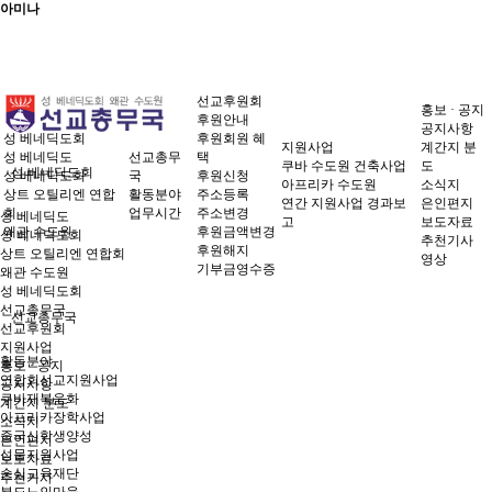
아미나
선교후원회
홍보 · 공지
후원안내
공지사항
성 베네딕도회
후원회원 혜
지원사업
계간지 분
성 베네딕도
선교총무
택
쿠바 수도원 건축사업
도
성 베네딕도회
성 베네딕도회
국
후원신청
아프리카 수도원
소식지
상트 오틸리엔 연합
활동분야
주소등록
연간 지원사업 경과보
은인편지
회
업무시간
주소변경
성 베네딕도
고
보도자료
왜관 수도원
후원금액변경
성 베네딕도회
추천기사
후원해지
상트 오틸리엔 연합회
영상
기부금영수증
왜관 수도원
성 베네딕도회
선교총무국
선교총무국
선교후원회
지원사업
활동분야
홍보 · 공지
연합회선교지원사업
공지사항
쿠바재복음화
계간지 분도
아프리카장학사업
소식지
중국신학생양성
은인편지
성물지원사업
보도자료
순심교육재단
추천기사