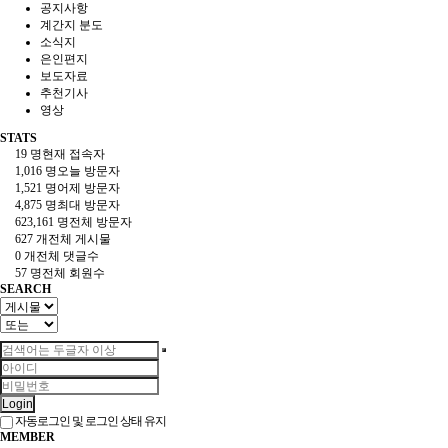
공지사항
계간지 분도
소식지
은인편지
보도자료
추천기사
영상
STATS
19 명
현재 접속자
1,016 명
오늘 방문자
1,521 명
어제 방문자
4,875 명
최대 방문자
623,161 명
전체 방문자
627 개
전체 게시물
0 개
전체 댓글수
57 명
전체 회원수
SEARCH
Login
자동로그인 및 로그인 상태 유지
MEMBER