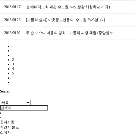
2016.08.17
성 베네딕도회 왜관 수도원, 수도생활 체험학교 개최 (…
2016.08.23
[가톨릭 쉼터] 이웃종교인들의 ‘수도원 2박3일’ (가…
2016.09.02
두 손 모으니 마음의 평화…가톨릭 피정 체험 (중앙일보…
1
2
3
4
5
Search
공지사항
계간지 분도
소식지