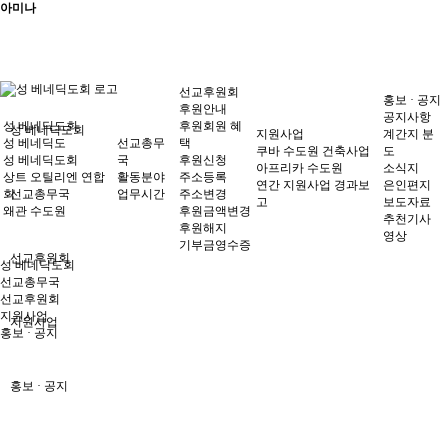
아미나
선교후원회
홍보 · 공지
후원안내
공지사항
성 베네딕도회
후원회원 혜
성 베네딕도회
지원사업
계간지 분
성 베네딕도
선교총무
택
쿠바 수도원 건축사업
도
성 베네딕도회
국
후원신청
아프리카 수도원
소식지
상트 오틸리엔 연합
활동분야
주소등록
연간 지원사업 경과보
은인편지
회
선교총무국
업무시간
주소변경
고
보도자료
왜관 수도원
후원금액변경
추천기사
후원해지
영상
기부금영수증
선교후원회
성 베네딕도회
선교총무국
선교후원회
지원사업
지원사업
홍보 · 공지
홍보 · 공지