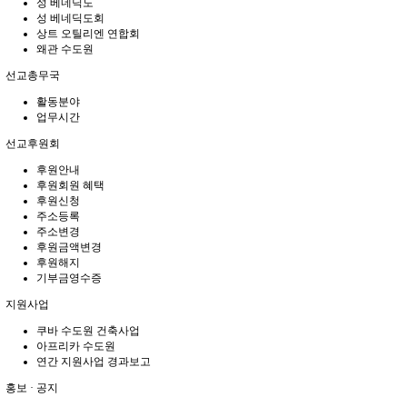
성 베네딕도
성 베네딕도회
상트 오틸리엔 연합회
왜관 수도원
선교총무국
활동분야
업무시간
선교후원회
후원안내
후원회원 혜택
후원신청
주소등록
주소변경
후원금액변경
후원해지
기부금영수증
지원사업
쿠바 수도원 건축사업
아프리카 수도원
연간 지원사업 경과보고
홍보 · 공지