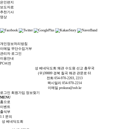
은인편지
보도자료
추천기사
영상
개인정보처리방침
이메일 무단수집거부
관리자 로그인
이용안내
PC버전
성 베네딕도회 왜관 수도원 선교 총무국
(우)39889 경북 칠곡 왜관 관문로 61
전화 054-970-2203, 2213
팩시밀리 054-970-2214
이메일
prokura@osb.kr
로그인
회원가입
정보찾기
MENU
홈으로
이벤트
출석부
1:1 문의
성 베네딕도회