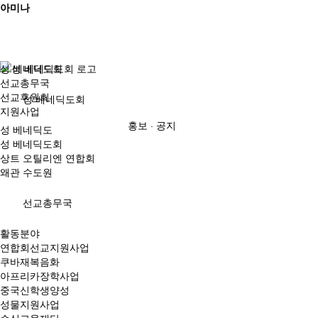
아미나
성 베네딕도회
선교총무국
선교후원회
성 베네딕도회
지원사업
홍보 · 공지
성 베네딕도
성 베네딕도회
상트 오틸리엔 연합회
왜관 수도원
선교총무국
활동분야
연합회선교지원사업
쿠바재복음화
아프리카장학사업
중국신학생양성
성물지원사업