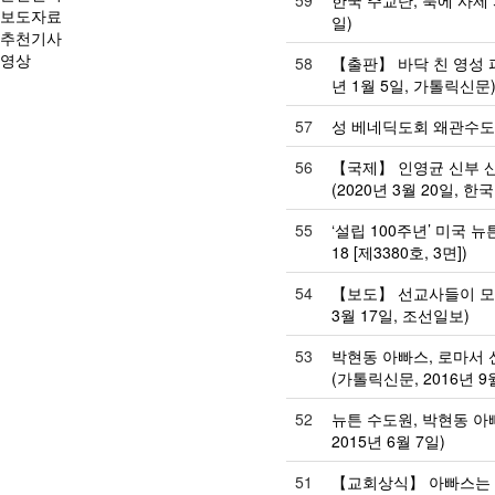
59
한국 주교단, 북에 사제 
보도자료
일)
추천기사
영상
58
【출판】 바닥 친 영성 
년 1월 5일, 가톨릭신문
57
성 베네딕도회 왜관수도원
56
【국제】 인영균 신부 
(2020년 3월 20일, 한
55
‘설립 100주년’ 미국 뉴
18 [제3380호, 3면])
54
【보도】 선교사들이 모은 
3월 17일, 조선일보)
53
박현동 아빠스, 로마서
(가톨릭신문, 2016년 9월
52
뉴튼 수도원, 박현동 아
2015년 6월 7일)
51
【교회상식】 아빠스는 주