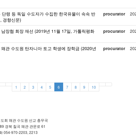
 단령 등 독일 수도자가 수집한 한국유물이 속속 반
procurator
20
일, 경향신문)
장협 회장 재선 (2019년 11월 17일, 가톨릭평화
procurator
20
왜관 수도원 탄자니아 토고 학생에 장학금 (2020년
procurator
20
1
2
3
4
5
6
7
8
9
10
도회 왜관 수도원 선교 총무국
889 경북 칠곡 왜관 관문로 61
 054-970-2203, 2213