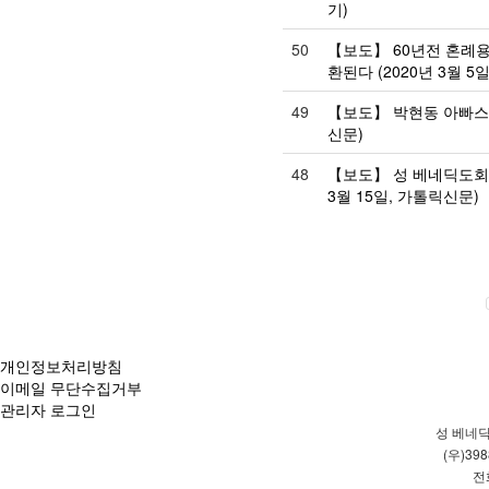
기)
50
【보도】 60년전 혼례용
환된다 (2020년 3월 5
49
【보도】 박현동 아빠스 남
신문)
48
【보도】 성 베네딕도회 
3월 15일, 가톨릭신문)
개인정보처리방침
이메일 무단수집거부
관리자 로그인
성 베네딕
(우)39
전화