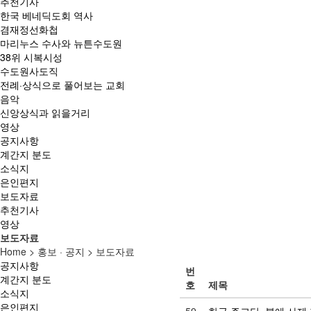
추천기사
한국 베네딕도회 역사
겸재정선화첩
마리누스 수사와 뉴튼수도원
38위 시복시성
수도원사도직
전례·상식으로 풀어보는 교회
음악
신앙상식과 읽을거리
영상
공지사항
계간지 분도
소식지
은인편지
보도자료
추천기사
영상
보도자료
Home > 홍보 · 공지 > 보도자료
공지사항
번
계간지 분도
호
제목
소식지
은인편지