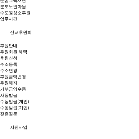
순심교육재단
분도노인마을
수도원성소후원
업무시간
선교후원회
후원안내
후원회원 혜택
후원신청
주소등록
주소변경
후원금액변경
후원해지
기부금영수증
자동발급
수동발급(개인)
수동발급(기업)
잦은질문
지원사업