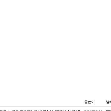
글쓴이
날