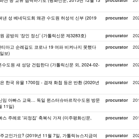
파견 등 교류 협력하기로 (평화신문, 2015년 12월 13
procurator
20
펴낸 성 베네딕도회 왜관 수도원 허성석 신부 (2019
procurator
20
)
 공방의 ‘장인 정신’ (가톨릭신문 제3283호)
procurator
20
산티아고 순례길도 코로나 19 여파 비켜나지 못했다
procurator
20
국일보)
튼수도원 새 성당 건립한다 (가톨릭신문 외, 2024-02-
procurator
20
한국 유물 1700점 - 겸재 화첩 등은 반환 (2020년
procurator
20
 신임 아빠스 교육… 독일 뮌스터슈바르작수도원 방문
procurator
20
 11일)
빠스 주례로 '피정집' 축복식 가져 (미주평화신문,
procurator
20
교인가요? (2019년 11월 7일, 가톨릭뉴스지금여
procurator
20