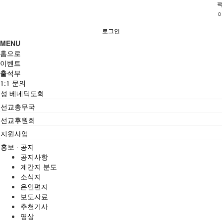
팩
로그인
MENU
홈으로
이벤트
출석부
1:1 문의
성 베네딕도회
선교총무국
선교후원회
지원사업
홍보 · 공지
공지사항
계간지 분도
소식지
은인편지
보도자료
추천기사
영상