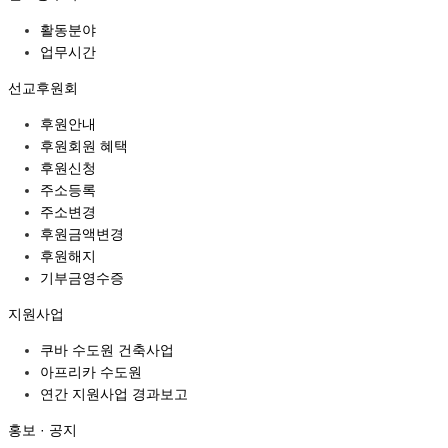
활동분야
업무시간
선교후원회
후원안내
후원회원 혜택
후원신청
주소등록
주소변경
후원금액변경
후원해지
기부금영수증
지원사업
쿠바 수도원 건축사업
아프리카 수도원
연간 지원사업 경과보고
홍보 · 공지