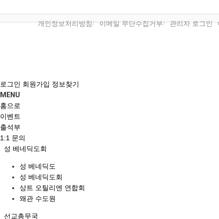
개인정보처리방침
이메일 무단수집거부
관리자 로그인
로그인
회원가입
정보찾기
MENU
홈으로
이벤트
출석부
1:1 문의
성 베네딕도회
성 베네딕도
성 베네딕도회
상트 오틸리엔 연합회
왜관 수도원
선교총무국