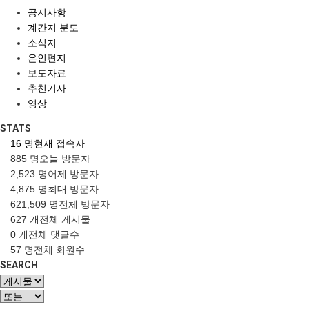
공지사항
계간지 분도
소식지
은인편지
보도자료
추천기사
영상
STATS
16 명
현재 접속자
885 명
오늘 방문자
2,523 명
어제 방문자
4,875 명
최대 방문자
621,509 명
전체 방문자
627 개
전체 게시물
0 개
전체 댓글수
57 명
전체 회원수
SEARCH