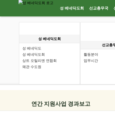
성 베네딕도회
선교총무국
성 베네딕도회
선교총
성 베네딕도
성 베네딕도회
활동분야
상트 오틸리엔 연합회
업무시간
왜관 수도원
연간 지원사업 경과보고