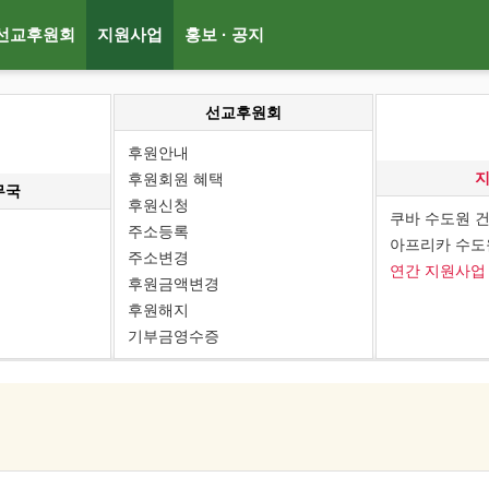
선교후원회
지원사업
홍보 · 공지
선교후원회
후원안내
후원회원 혜택
무국
후원신청
쿠바 수도원 
주소등록
아프리카 수도
주소변경
연간 지원사업
후원금액변경
후원해지
기부금영수증