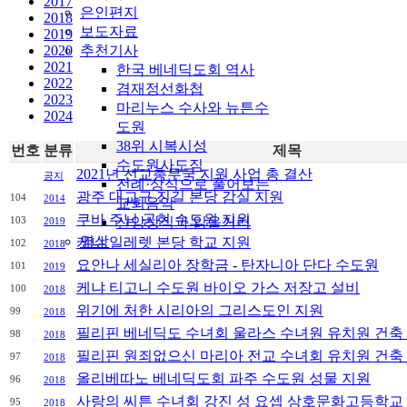
2017
은인편지
2018
보도자료
2019
2020
추천기사
2021
한국 베네딕도회 역사
2022
겸재정선화첩
2023
마리누스 수사와 뉴튼수
2024
도원
38위 시복시성
번호
분류
제목
수도원사도직
2021년 선교총무국 지원 사업 총 결산
공지
전례·상식으로 풀어보는
광주 대교구 진길 본당 감실 지원
104
2014
교회음악
쿠바 주님 공현 수도원 지원
103
신앙상식과 읽을거리
2019
영상
케냐 일레렛 본당 학교 지원
102
2018
요안나 세실리아 장학금 - 탄자니아 단다 수도원
101
2019
케냐 티고니 수도원 바이오 가스 저장고 설비
100
2018
위기에 처한 시리아의 그리스도인 지원
99
2018
필리핀 베네딕도 수녀회 울라스 수녀원 유치원 건축
98
2018
필리핀 원죄없으신 마리아 전교 수녀회 유치원 건축
97
2018
올리베따노 베네딕도회 파주 수도원 성물 지원
96
2018
사랑의 씨튼 수녀회 강진 성 요셉 상호문화고등학교
95
2018