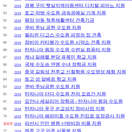
경북 구미 햇살지역아동센터 디지털 피아노 지원
94
2018
토고 악방 수도원 금속공예실 기계 지원
93
2018
평양 아동 척추재활센터 건축기금
92
2018
쿠바 주님 공현 수도원 지원
91
2018
필리핀 디고스 수도원 피정의 집 건축
90
2018
잠비아 카티붕가 수도원 시약소 건축 지원
89
2018
탄자니아 윔와 수도원 수련실 컴퓨터 지원
88
2018
케냐 일레렡 본당 유목민 학교 지원
87
2019
국제 수도승 연맹 수녀 장학금 지원
86
2018
중국 길림성 천주교 신철학원 수도영성 체험 지원
85
2018
토고 성 알베르 학교 지원
84
2019
쿠바 주님공현 수도원 지원
83
2019
탄자니아 단다 수도원 전자 오르간 지원
82
2019
요안나 세실리아 장학금 - 탄자니아 윔와 수도원
81
2019
탄자니아 푸구 순교성지 정비사업 지원
80
2018
탄자니아 페라미호 수도원 진입로 포장공사 지원
79
2019
라선시 인민 병원 난방비와 비품 지원
열람중
2018
제주 교구 이주 사목부 지원
77
2018