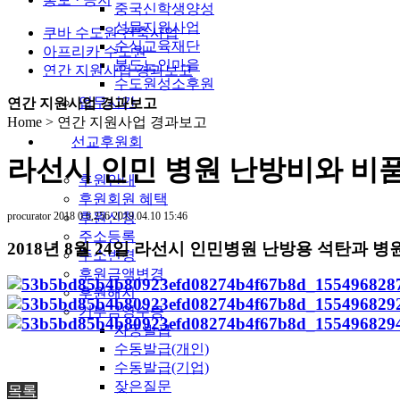
중국신학생양성
성물지원사업
쿠바 수도원 건축사업
순심교육재단
아프리카 수도원
분도노인마을
연간 지원사업 경과보고
수도원성소후원
업무시간
연간 지원사업 경과보고
Home > 연간 지원사업 경과보고
선교후원회
라선시 인민 병원 난방비와 비
후원안내
후원회원 혜택
procurator
2018
0
6,256
2019.04.10 15:46
후원신청
주소등록
2018년 8월 24일 라선시 인민병원 난방용 석탄과 병원
주소변경
후원금액변경
후원해지
기부금영수증
자동발급
수동발급(개인)
수동발급(기업)
잦은질문
목록