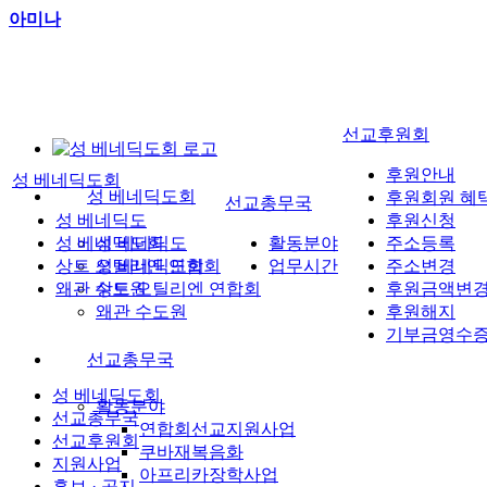
아미나
선교후원회
후원안내
성 베네딕도회
성 베네딕도회
후원회원 혜
선교총무국
성 베네딕도
후원신청
성 베네딕도회
성 베네딕도
활동분야
주소등록
상트 오틸리엔 연합회
성 베네딕도회
업무시간
주소변경
왜관 수도원
상트 오틸리엔 연합회
후원금액변
왜관 수도원
후원해지
기부금영수
선교총무국
성 베네딕도회
활동분야
선교총무국
연합회선교지원사업
선교후원회
쿠바재복음화
지원사업
아프리카장학사업
홍보 · 공지