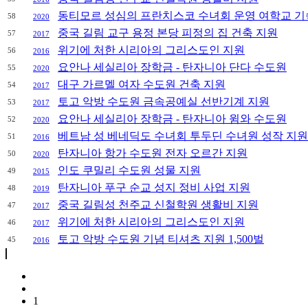
동티모르 성심의 프란치스코 수녀회 운영 여학교 기
58
2020
중국 길림 교구 용정 본당 피정의 집 건축 지원
57
2017
위기에 처한 시리아의 그리스도인 지원
56
2016
요안나 세실리아 장학금 - 탄자니아 단다 수도원
55
2020
대구 가르멜 여자 수도원 건축 지원
54
2017
토고 악방 수도원 금속공예실 선반기계 지원
53
2017
요안나 세실리아 장학금 - 탄자니아 윔와 수도원
52
2020
베트남 성 베네딕도 수녀회 투두딘 수녀원 성작 지원
51
2016
탄자니아 항가 수도원 전자 오르간 지원
50
2020
인도 쿠밀리 수도원 성물 지원
49
2015
탄자니아 푸구 순교 성지 정비 사업 지원
48
2019
중국 길림성 천주교 신철학원 생활비 지원
47
2017
위기에 처한 시리아의 그리스도인 지원
46
2017
토고 악방 수도원 기념 티셔츠 지원 1,500벌
45
2016
1