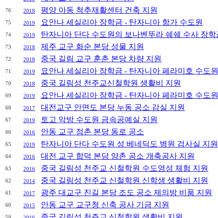
평양 아동 척추재활센터 건축 지원
76
2018
요안나 세실리아 장학금 - 탄자니아 항가 수도원
75
2019
탄자니아 단다 수도원의 보나벤뚜라 쉐쉐 수사 장학
74
2019
제주 교구 화순 본당 성물 지원
73
2018
중국 길림 교구 훈춘 본당 차량 지원
72
2018
요안나 세실리아 장학금 - 탄자니아 페라미호 수도
71
2019
중국 길림성 천주교신철학원 생활비 지원
70
2018
요안나 세실리아 장학금 - 탄자니아 페라미호 수도
69
2019
대전교구 안면도 본당 누동 공소 감실 지원
68
2017
토고 악방 수도원 금속공예실 지원
67
2019
안동 교구 점촌 본당 동로 공소
66
2016
탄자니아 단다 수도원 성 베네딕도 병원 검사실 지원
65
2019
대전 교구 합덕 본당 양촌 공소 개축공사 지원
64
2016
중국 길림성 천주교 신철학원 수도영성 체험 지원
63
2016
중국 길림성 천주교 신철학원 신학생 생활비 지원
62
2014
광주 대교구 진길 본당 조도 공소 제의방 비품 지원
61
2017
안동 교구 교구청 신축 공사 기금 지원
60
2015
중국 길림성 천주교 신철학원 생활비 지원
59
2016