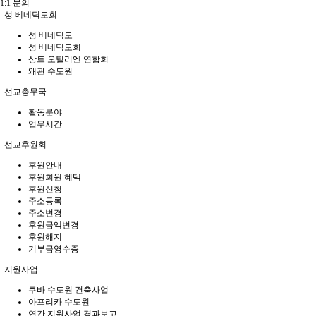
1:1 문의
성 베네딕도회
성 베네딕도
성 베네딕도회
상트 오틸리엔 연합회
왜관 수도원
선교총무국
활동분야
업무시간
선교후원회
후원안내
후원회원 혜택
후원신청
주소등록
주소변경
후원금액변경
후원해지
기부금영수증
지원사업
쿠바 수도원 건축사업
아프리카 수도원
연간 지원사업 경과보고