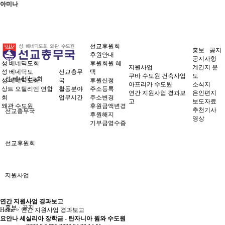
아미나
선교후원회
홍보 · 공지
후원안내
공지사항
성 베네딕도회
후원회원 혜
지원사업
계간지 분
성 베네딕도
선교총무
택
쿠바 수도원 건축사업
도
성 베네딕도회
성 베네딕도회
국
후원신청
아프리카 수도원
소식지
상트 오틸리엔 연합
활동분야
주소등록
연간 지원사업 경과보
은인편지
회
업무시간
주소변경
고
보도자료
왜관 수도원
후원금액변경
추천기사
선교총무국
후원해지
영상
기부금영수증
선교후원회
지원사업
연간 지원사업 경과보고
홍보 · 공지
Home > 연간 지원사업 경과보고
요안나 세실리아 장학금 - 탄자니아 윔와 수도원