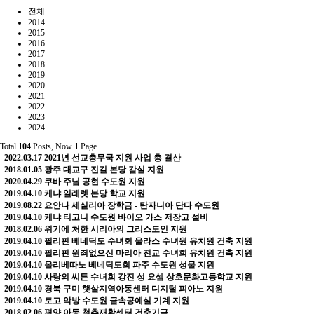
전체
2014
2015
2016
2017
2018
2019
2020
2021
2022
2023
2024
Total
104
Posts, Now
1
Page
2022.03.17
2021년 선교총무국 지원 사업 총 결산
2018.01.05
광주 대교구 진길 본당 감실 지원
2020.04.29
쿠바 주님 공현 수도원 지원
2019.04.10
케냐 일레렛 본당 학교 지원
2019.08.22
요안나 세실리아 장학금 - 탄자니아 단다 수도원
2019.04.10
케냐 티고니 수도원 바이오 가스 저장고 설비
2018.02.06
위기에 처한 시리아의 그리스도인 지원
2019.04.10
필리핀 베네딕도 수녀회 울라스 수녀원 유치원 건축 지원
2019.04.10
필리핀 원죄없으신 마리아 전교 수녀회 유치원 건축 지원
2019.04.10
올리베따노 베네딕도회 파주 수도원 성물 지원
2019.04.10
사랑의 씨튼 수녀회 강진 성 요셉 상호문화고등학교 지원
2019.04.10
경북 구미 햇살지역아동센터 디지털 피아노 지원
2019.04.10
토고 악방 수도원 금속공예실 기계 지원
2018.02.06
평양 아동 척추재활센터 건축기금