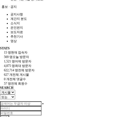
홍보 · 공지
공지사항
계간지 분도
소식지
은인편지
보도자료
추천기사
영상
STATS
15 명
현재 접속자
569 명
오늘 방문자
1,521 명
어제 방문자
4,875 명
최대 방문자
622,714 명
전체 방문자
627 개
전체 게시물
0 개
전체 댓글수
57 명
전체 회원수
SEARCH