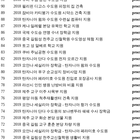
90
2018
필리핀 디고스 수도원 피정의 집 건축
proc
89
2018
잠비아 카티붕가 수도원 시약소 건축 지원
proc
88
2018
탄자니아 윔와 수도원 수련실 컴퓨터 지원
proc
87
2019
케냐 일레렡 본당 유목민 학교 지원
proc
86
2018
국제 수도승 연맹 수녀 장학금 지원
proc
85
2018
중국 길림성 천주교 신철학원 수도영성 체험 지원
proc
84
2019
토고 성 알베르 학교 지원
proc
83
2019
쿠바 주님공현 수도원 지원
proc
82
2019
탄자니아 단다 수도원 전자 오르간 지원
proc
81
2019
요안나 세실리아 장학금 - 탄자니아 윔와 수도원
proc
80
2018
탄자니아 푸구 순교성지 정비사업 지원
proc
79
2019
탄자니아 페라미호 수도원 진입로 포장공사 지원
proc
78
2018
라선시 인민 병원 난방비와 비품 지원
proc
77
2018
제주 교구 이주 사목부 지원
proc
76
2018
평양 아동 척추재활센터 건축 지원
proc
75
2019
요안나 세실리아 장학금 - 탄자니아 항가 수도원
proc
74
2019
탄자니아 단다 수도원의 보나벤뚜라 쉐쉐 수사 장학금
proc
73
2018
제주 교구 화순 본당 성물 지원
proc
72
2018
중국 길림 교구 훈춘 본당 차량 지원
proc
71
2019
요안나 세실리아 장학금 - 탄자니아 페라미호 수도원
proc
70
2018
중국 길림성 천주교신철학원 생활비 지원
proc