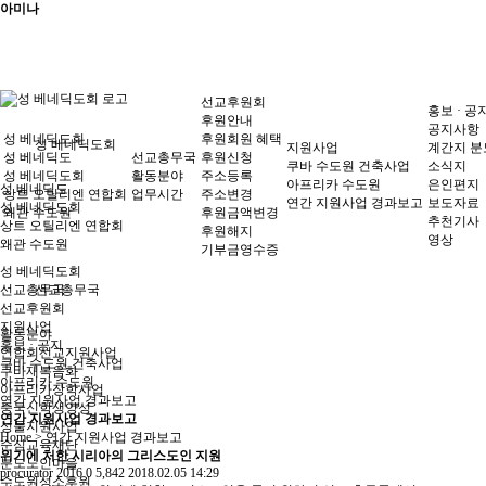
아미나
선교후원회
홍보 · 공
후원안내
공지사항
성 베네딕도회
후원회원 혜택
성 베네딕도회
지원사업
계간지 분
성 베네딕도
선교총무국
후원신청
쿠바 수도원 건축사업
소식지
성 베네딕도회
활동분야
주소등록
아프리카 수도원
은인편지
성 베네딕도
상트 오틸리엔 연합회
업무시간
주소변경
연간 지원사업 경과보고
보도자료
성 베네딕도회
왜관 수도원
후원금액변경
추천기사
상트 오틸리엔 연합회
후원해지
영상
왜관 수도원
기부금영수증
성 베네딕도회
선교총무국
선교총무국
선교후원회
지원사업
활동분야
홍보 · 공지
연합회선교지원사업
쿠바 수도원 건축사업
쿠바재복음화
아프리카 수도원
아프리카장학사업
연간 지원사업 경과보고
중국신학생양성
연간 지원사업 경과보고
성물지원사업
Home > 연간 지원사업 경과보고
순심교육재단
위기에 처한 시리아의 그리스도인 지원
분도노인마을
procurator
2016
0
5,842
2018.02.05 14:29
수도원성소후원