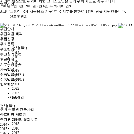
시리아 내전으로 위기에 처한 그리스도인을 돕기 위하여 선교 총무국에서
업무시간
2016년 5월 3일, 2016년 7월 6일 두 차례에 걸쳐
ACN (교황청 국제 사목원조 기구) 한국 지부를 통하여 1천만 원을 지원했습니다.
선교후원회
후원안내
후원회원 혜택
후원신청
목록
주소등록
전체(104)
주소변경
2014
후원금액변경
2015
후원해지
2016
기부금영수증
2017
자동발급
2018
수동발급(개인)
2019
수동발급(기업)
2020
2021
잦은질문
2022
2023
지원사업
2024
전체(104)
쿠바 수도원 건축사업
아프리카 수도원
전체
2014
연간 지원사업 경과보고
2015
2014
2016
2015
2017
2016