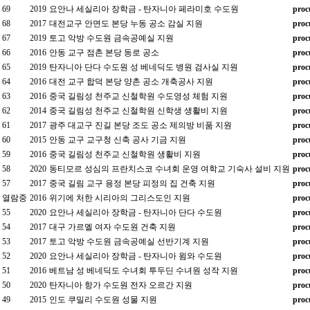
69
2019
요안나 세실리아 장학금 - 탄자니아 페라미호 수도원
proc
68
2017
대전교구 안면도 본당 누동 공소 감실 지원
proc
67
2019
토고 악방 수도원 금속공예실 지원
proc
66
2016
안동 교구 점촌 본당 동로 공소
proc
65
2019
탄자니아 단다 수도원 성 베네딕도 병원 검사실 지원
proc
64
2016
대전 교구 합덕 본당 양촌 공소 개축공사 지원
proc
63
2016
중국 길림성 천주교 신철학원 수도영성 체험 지원
proc
62
2014
중국 길림성 천주교 신철학원 신학생 생활비 지원
proc
61
2017
광주 대교구 진길 본당 조도 공소 제의방 비품 지원
proc
60
2015
안동 교구 교구청 신축 공사 기금 지원
proc
59
2016
중국 길림성 천주교 신철학원 생활비 지원
proc
58
2020
동티모르 성심의 프란치스코 수녀회 운영 여학교 기숙사 설비 지원
proc
57
2017
중국 길림 교구 용정 본당 피정의 집 건축 지원
proc
열람중
2016
위기에 처한 시리아의 그리스도인 지원
proc
55
2020
요안나 세실리아 장학금 - 탄자니아 단다 수도원
proc
54
2017
대구 가르멜 여자 수도원 건축 지원
proc
53
2017
토고 악방 수도원 금속공예실 선반기계 지원
proc
52
2020
요안나 세실리아 장학금 - 탄자니아 윔와 수도원
proc
51
2016
베트남 성 베네딕도 수녀회 투두딘 수녀원 성작 지원
proc
50
2020
탄자니아 항가 수도원 전자 오르간 지원
proc
49
2015
인도 쿠밀리 수도원 성물 지원
proc