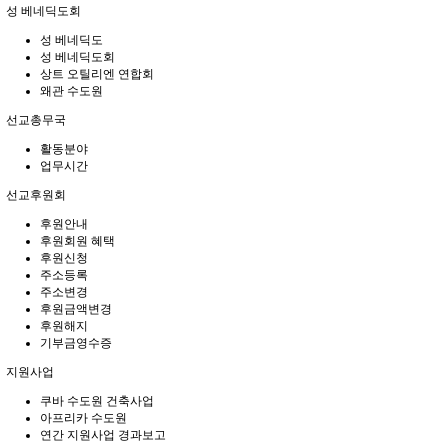
성 베네딕도회
성 베네딕도
성 베네딕도회
상트 오틸리엔 연합회
왜관 수도원
선교총무국
활동분야
업무시간
선교후원회
후원안내
후원회원 혜택
후원신청
주소등록
주소변경
후원금액변경
후원해지
기부금영수증
지원사업
쿠바 수도원 건축사업
아프리카 수도원
연간 지원사업 경과보고