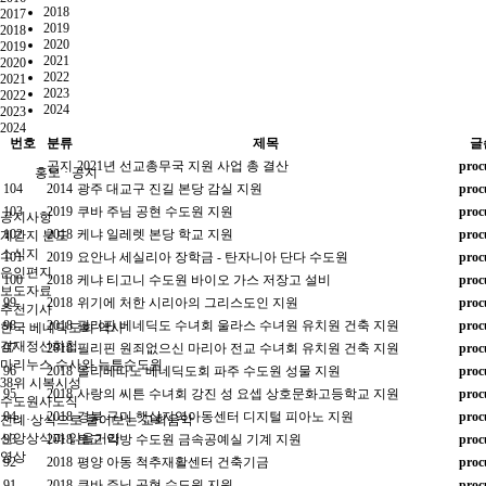
2018
2017
2019
2018
2020
2019
2021
2020
2022
2021
2023
2022
2024
2023
2024
번호
분류
제목
글
공지
2021년 선교총무국 지원 사업 총 결산
proc
홍보 · 공지
104
2014
광주 대교구 진길 본당 감실 지원
proc
103
2019
쿠바 주님 공현 수도원 지원
proc
공지사항
102
2018
케냐 일레렛 본당 학교 지원
proc
계간지 분도
소식지
101
2019
요안나 세실리아 장학금 - 탄자니아 단다 수도원
proc
은인편지
100
2018
케냐 티고니 수도원 바이오 가스 저장고 설비
proc
보도자료
99
2018
위기에 처한 시리아의 그리스도인 지원
proc
추천기사
98
2018
필리핀 베네딕도 수녀회 울라스 수녀원 유치원 건축 지원
proc
한국 베네딕도회 역사
겸재정선화첩
97
2018
필리핀 원죄없으신 마리아 전교 수녀회 유치원 건축 지원
proc
마리누스 수사와 뉴튼수도원
96
2018
올리베따노 베네딕도회 파주 수도원 성물 지원
proc
38위 시복시성
95
2018
사랑의 씨튼 수녀회 강진 성 요셉 상호문화고등학교 지원
proc
수도원사도직
94
2018
경북 구미 햇살지역아동센터 디지털 피아노 지원
proc
전례·상식으로 풀어보는 교회음악
신앙상식과 읽을거리
93
2018
토고 악방 수도원 금속공예실 기계 지원
proc
영상
92
2018
평양 아동 척추재활센터 건축기금
proc
91
2018
쿠바 주님 공현 수도원 지원
proc